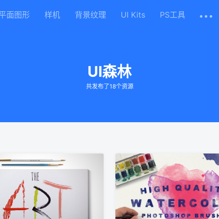
平面图形
样机
背景纹理
UI Kits
PS工具
UI森林
共发布了18个资源