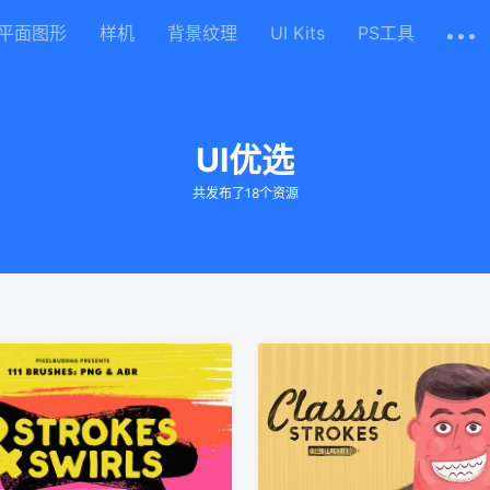
平面图形
样机
背景纹理
UI Kits
PS工具
UI优选
共发布了18个资源