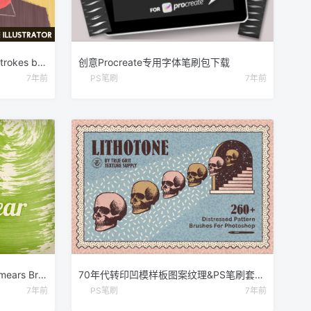
高品质AI手工画笔合集 Classic Strokes by Guerillacraft
创意Procreate专用字体笔刷包下载
7年前
PS笔刷
7年前
海绵涂抹刷PS笔刷v1 Sponge Smears Brush Pack 1
70年代转印凹模样板图案纹理&PS笔刷套装 LITHOTONE Distressed Pattern Brushes
7年前
PS笔刷
7年前