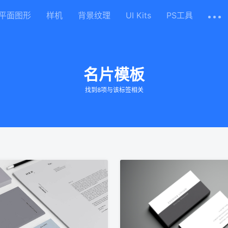
平面图形
样机
背景纹理
UI Kits
PS工具
名片模板
找到8项与该标签相关