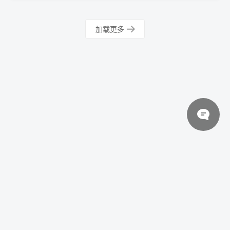
加载更多
© 2026 设计素材分享|一流设计网
粤ICP备20013284号
关于我们
联系我们
伙伴介绍
网站协议
法律声明
网站地图
Warning
: error_log(/www/wwwroot/yiliusheji/wp-content/plugins/spider-
analyser/#log/log-0711.txt): Failed to open stream: No such file or directory in
/www/wwwroot/yiliusheji/wp-content/plugins/spider-