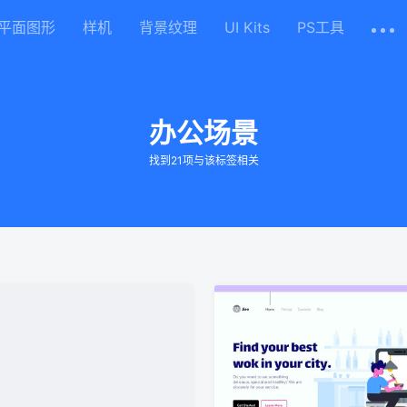
平面图形
样机
背景纹理
UI Kits
PS工具
办公场景
找到21项与该标签相关