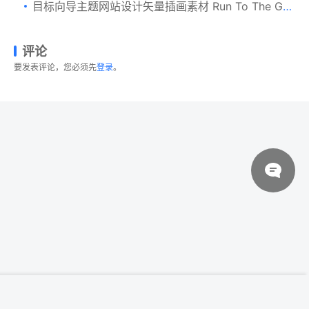
目标向导主题网站设计矢量插画素材 Run To The Goal Flat Landing Page Header
评论
要发表评论，您必须先
登录
。
© 2026 设计素材分享|一流设计网
粤ICP备20013284号
偷车贼卡通人物形象矢量插画 Car thief –
登录下载
cartoon people character illustration