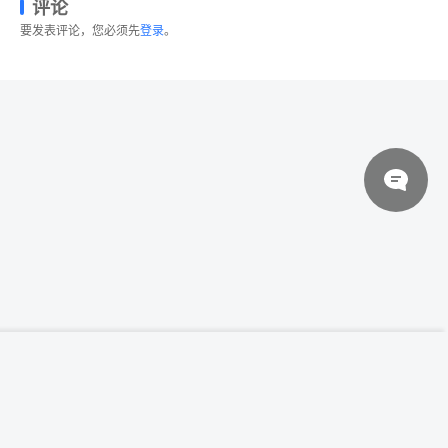
评论
要发表评论，您必须先
登录
。
© 2026 设计素材分享|一流设计网
粤ICP备20013284号
企业品牌VI设计办公文具样机模板v2
登录下载
Corporate Branding / Identity Mock-up
关于我们
联系我们
伙伴介绍
网站协议
法律声明
网站地图