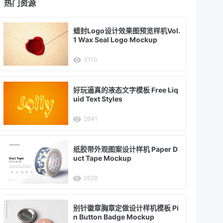
热门资源
蜡封Logo设计效果图预览样机Vol.
1 Wax Seal Logo Mockup
3110
好玩逼真的液态文字模板 Free Liq
uid Text Styles
2641
纸胶带外观图案设计样机 Paper D
uct Tape Mockup
2629
别针徽章胸章定做设计样机模板 Pi
n Button Badge Mockup