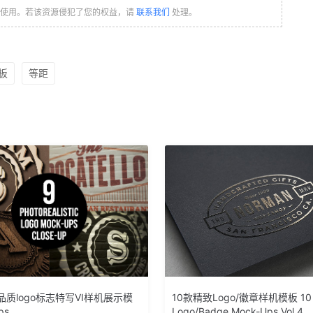
习使用。若该资源侵犯了您的权益，请
联系我们
处理。
板
等距
质logo标志特写VI样机展示模
10款精致Logo/徽章样机模板 10
ps
Logo/Badge Mock-Ups Vol.4