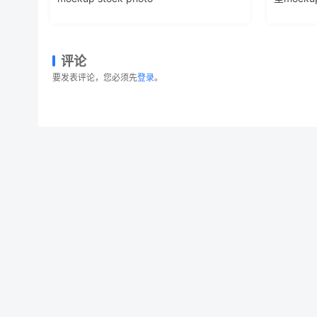
评论
要发表评论，您必须先
登录
。
企业办公用品套装等距样机模板 Stationary Ki
© 2026 设计素材分享|一流设计网
粤ICP备20013284号