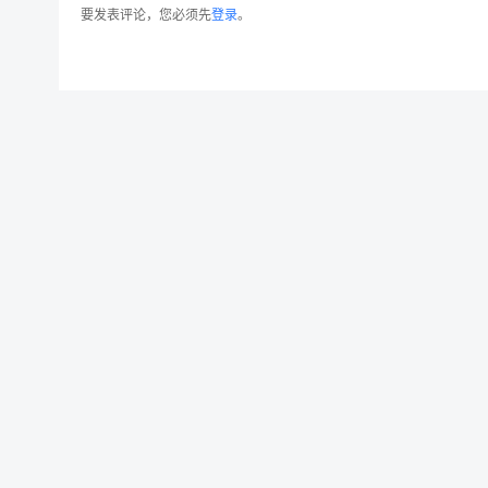
要发表评论，您必须先
登录
。
Logo设计印刷效果图纸张样机模板v1 SGM – Pap
© 2026 设计素材分享|一流设计网
粤ICP备20013284号