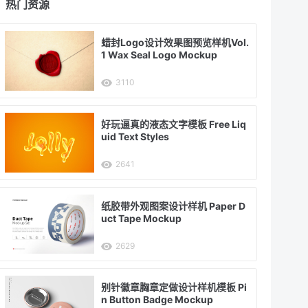
热门资源
蜡封Logo设计效果图预览样机Vol.
1 Wax Seal Logo Mockup
3110
好玩逼真的液态文字模板 Free Liq
uid Text Styles
2641
纸胶带外观图案设计样机 Paper D
uct Tape Mockup
2629
别针徽章胸章定做设计样机模板 Pi
n Button Badge Mockup