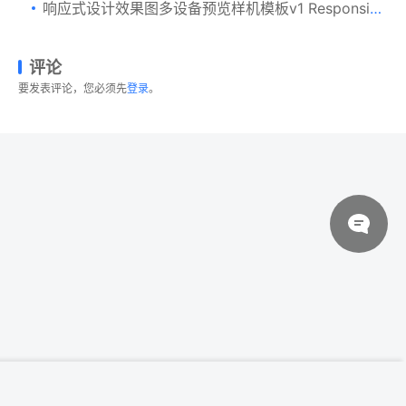
响应式设计效果图多设备预览样机模板v1 Responsive Device Mockup Vol 01
评论
要发表评论，您必须先
登录
。
© 2026 设计素材分享|一流设计网
粤ICP备20013284号
一流设计素材网下午茶：7款最受欢迎的
登录下载
iPhone X Clay模型 Mockups