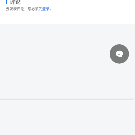
评论
要发表评论，您必须先
登录
。
© 2026 设计素材分享|一流设计网
粤ICP备20013284号
经典旧款黑色iPhone样机PSD模板 Black
登录下载
iPhone Mockups PSDs
关于我们
联系我们
伙伴介绍
网站协议
法律声明
网站地图