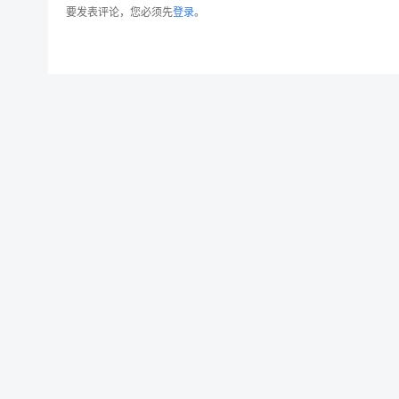
要发表评论，您必须先
登录
。
iMac电脑桌面屏幕样机模板 Desktop Scree
© 2026 设计素材分享|一流设计网
粤ICP备20013284号