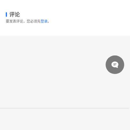
评论
要发表评论，您必须先
登录
。
© 2026 设计素材分享|一流设计网
粤ICP备20013284号
Web应用程序UI设计展示笔记本电脑样机
登录下载
Laptop Display Web App Mock-Up
关于我们
联系我们
伙伴介绍
网站协议
法律声明
网站地图