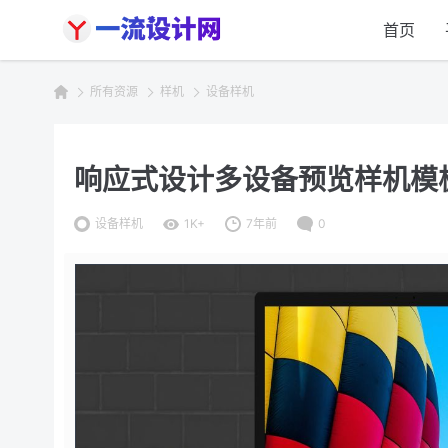
首页
所有资源
样机
设备样机
响应式设计多设备预览样机模板 Re
设备样机
1K+
7年前
0