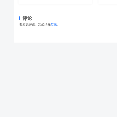
评论
要发表评论，您必须先
登录
。
响应式设计多设备预览样机模板 Responsive 
© 2026 设计素材分享|一流设计网
粤ICP备20013284号