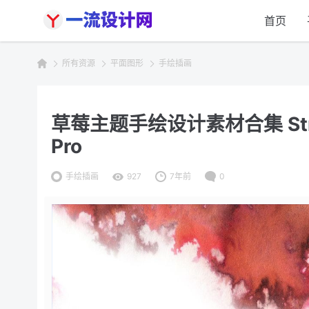
首页
所有资源
平面图形
手绘插画
草莓主题手绘设计素材合集 Strawbe
Pro
手绘插画
927
7年前
0