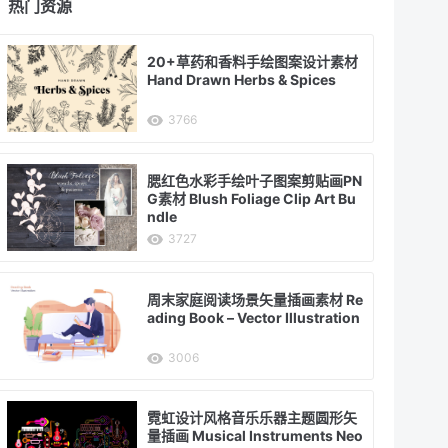
热门资源
20+草药和香料手绘图案设计素材
Hand Drawn Herbs & Spices
3766
腮红色水彩手绘叶子图案剪贴画PN
G素材 Blush Foliage Clip Art Bu
ndle
3727
周末家庭阅读场景矢量插画素材 Re
ading Book – Vector Illustration
3006
霓虹设计风格音乐乐器主题圆形矢
量插画 Musical Instruments Neo