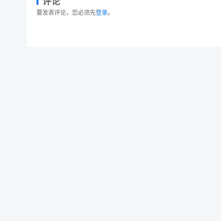
评论
要发表评论，您必须先
登录
。
浪漫手绘情人节专题粉笔插画合集 Set Valenti
© 2026 设计素材分享|一流设计网
粤ICP备20013284号