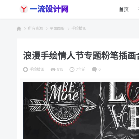
首页
所有资源
平面图形
手绘插画
浪漫手绘情人节专题粉笔插画合集 Set
手绘插画
915
7年前
0