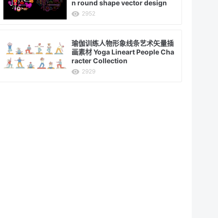
n round shape vector design
2952
瑜伽训练人物形象线条艺术矢量插
画素材 Yoga Lineart People Cha
racter Collection
2929