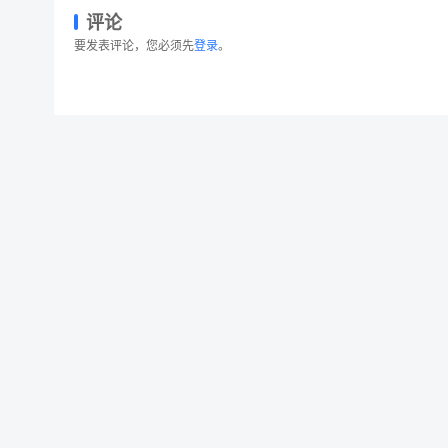
评论
要发表评论，您必须先
登录
。
网站着陆页设计在线业务矢量插画素材 Online Busine
© 2026 设计素材分享|一流设计网
粤ICP备20013284号