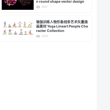
n round shape vector design
2951
瑜伽训练人物形象线条艺术矢量插
画素材 Yoga Lineart People Cha
racter Collection
2929