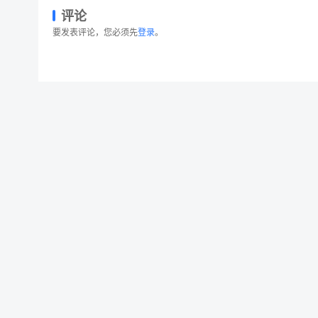
评论
要发表评论，您必须先
登录
。
网站着陆页设计互联网社交手绘插画模板 Networkin
© 2026 设计素材分享|一流设计网
粤ICP备20013284号