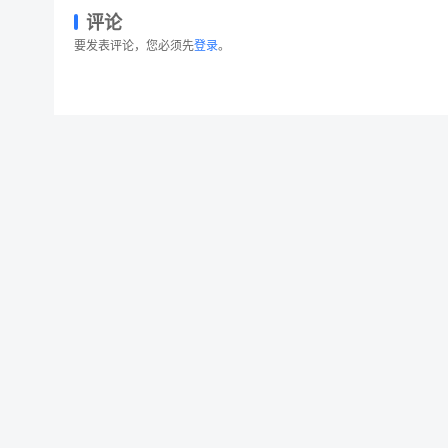
评论
要发表评论，您必须先
登录
。
15个红苹果水彩插画素材合集 15 Watercolor Red
© 2026 设计素材分享|一流设计网
粤ICP备20013284号