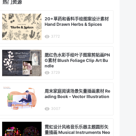
热门资源
20+草药和香料手绘图案设计素材
Hand Drawn Herbs & Spices
3772
腮红色水彩手绘叶子图案剪贴画PN
G素材 Blush Foliage Clip Art Bu
ndle
3729
周末家庭阅读场景矢量插画素材 Re
ading Book – Vector Illustration
3007
霓虹设计风格音乐乐器主题圆形矢
量插画 Musical Instruments Neo