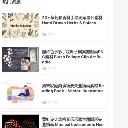
热门资源
20+草药和香料手绘图案设计素材
Hand Drawn Herbs & Spices
3766
腮红色水彩手绘叶子图案剪贴画PN
G素材 Blush Foliage Clip Art Bu
ndle
3727
周末家庭阅读场景矢量插画素材 Re
ading Book – Vector Illustration
3006
霓虹设计风格音乐乐器主题圆形矢
量插画 Musical Instruments Neo