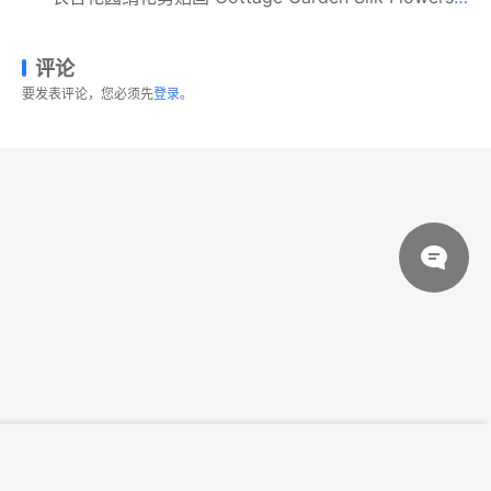
评论
要发表评论，您必须先
登录
。
© 2026 设计素材分享|一流设计网
粤ICP备20013284号
立即下载
可爱的爱心咖啡杯矢量插画 Coffee love
关于我们
联系我们
伙伴介绍
网站协议
法律声明
网站地图