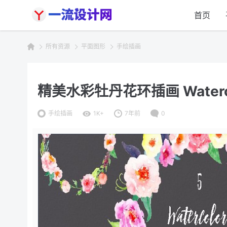
首页
所有资源
平面图形
手绘插画
精美水彩牡丹花环插画 Watercolo
手绘插画
1K+
7年前
0