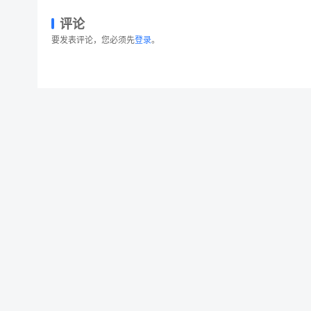
评论
要发表评论，您必须先
登录
。
精美水彩牡丹花环插画 Watercolor Peony W
© 2026 设计素材分享|一流设计网
粤ICP备20013284号