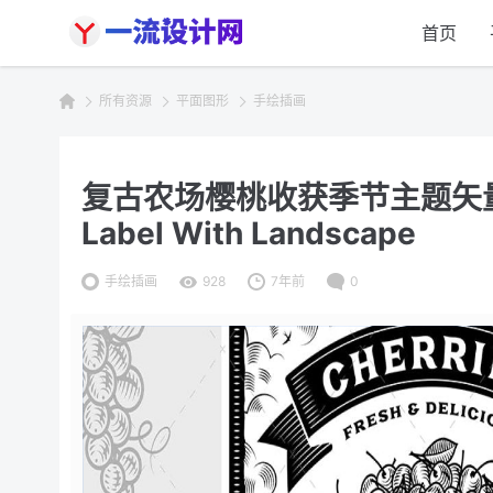
首页
所有资源
平面图形
手绘插画
复古农场樱桃收获季节主题矢量插画 R
Label With Landscape
手绘插画
928
7年前
0