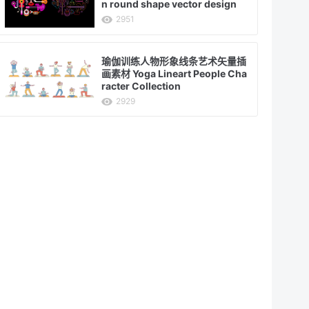
n round shape vector design
2951
瑜伽训练人物形象线条艺术矢量插
画素材 Yoga Lineart People Cha
racter Collection
2929