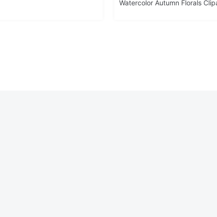
Watercolor Autumn Florals Clip
Moment Vector Illustration Concept