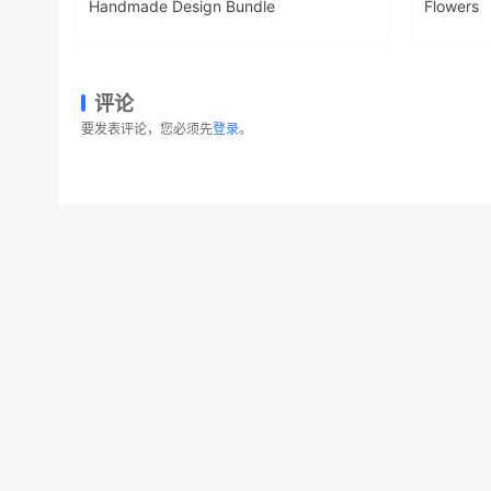
Handmade Design Bundle
Flowers
评论
要发表评论，您必须先
登录
。
圣诞快乐时刻矢量概念插画素材 Happy Christmas 
© 2026 设计素材分享|一流设计网
粤ICP备20013284号