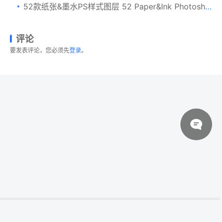
52款纸张&墨水PS样式图层 52 Paper&Ink Photoshop Styles
评论
要发表评论，您必须先
登录
。
© 2026 设计素材分享|一流设计网
粤ICP备20013284号
炫酷人像照片燃烧特效处理PSD图层样式
登录下载
Burning Fire Photo Effect