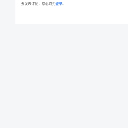
要发表评论，您必须先
登录
。
创意手绘人物头像矢量设计素材 Large Set of Pe
© 2026 设计素材分享|一流设计网
粤ICP备20013284号