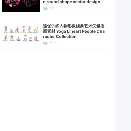
n round shape vector design
2951
瑜伽训练人物形象线条艺术矢量插
画素材 Yoga Lineart People Cha
racter Collection
2929