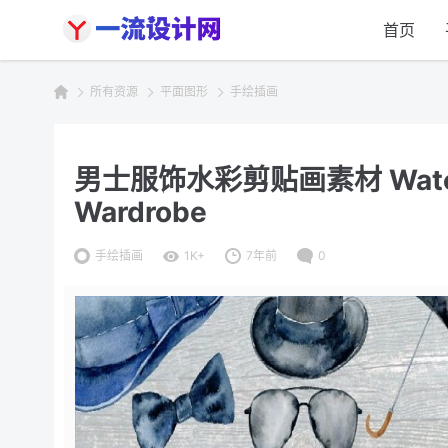
首页
所有资源
平面图形
手绘插画
男士服饰水彩剪贴画素材 Watercolo
Wardrobe
手绘插画
1K+
7年前
0