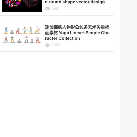
n round shape vector design
2951
瑜伽训练人物形象线条艺术矢量插
画素材 Yoga Lineart People Cha
racter Collection
2929