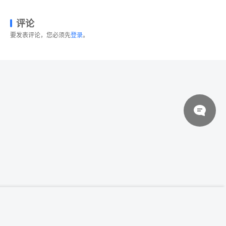
评论
要发表评论，您必须先
登录
。
© 2026 设计素材分享|一流设计网
粤ICP备20013284号
一流设计素材网下午茶：充满活力的矢量插
登录下载
画素材下载[PSD]
关于我们
联系我们
伙伴介绍
网站协议
法律声明
网站地图