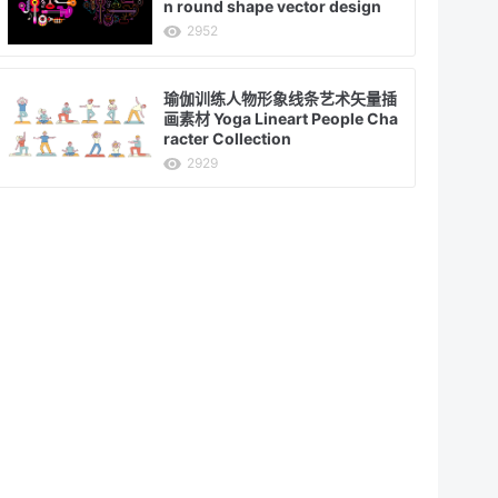
n round shape vector design
2952
瑜伽训练人物形象线条艺术矢量插
画素材 Yoga Lineart People Cha
racter Collection
2929