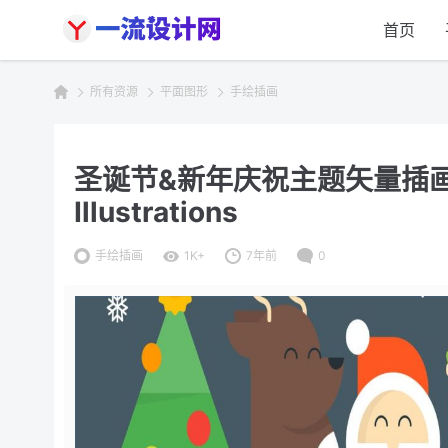
首页
所有资源
平面图形
手绘插画
圣诞节&新年庆祝主题矢量插画素材 C
Illustrations
手绘插画
1K+
7年前
0