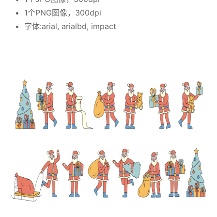
1个PNG图像，300dpi
字体:arial, arialbd, impact