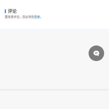
评论
要发表评论，您必须先
登录
。
© 2026 设计素材分享|一流设计网
粤ICP备20013284号
世界各地圣诞老人卡通形象设计矢量素材
登录下载
Santas of the world
关于我们
联系我们
伙伴介绍
网站协议
法律声明
网站地图