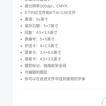
高分辨率300dpi，CMYK
8个PSD文件和8个AI CS6文件
邀请：5x英寸
保存日期：5×7英寸
回复：4.5×3.5英寸
表编号：5×5英寸
护送卡：4×2.5英寸
菜单卡：3.5×6.5英寸
感谢卡：4.5×3.5英寸
裁剪标记、指南和安全线
可编辑的图层
你可以在自述文件中找到使用的字体