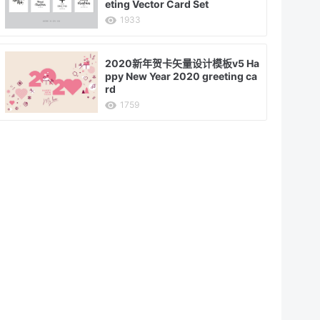
eting Vector Card Set
1933
2020新年贺卡矢量设计模板v5 Ha
ppy New Year 2020 greeting ca
rd
1759