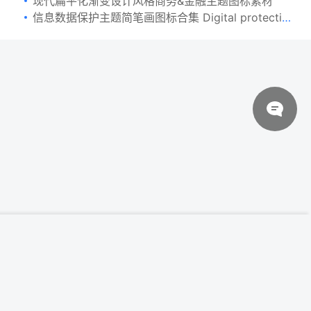
现代扁平化渐变设计风格商务&金融主题图标素材
信息数据保护主题简笔画图标合集 Digital protection icons
© 2026 设计素材分享|一流设计网
粤ICP备20013284号
20枚活动派对主题手绘设计风格矢量线性一
登录下载
流设计素材网精选图标 Lets Party Outline
关于我们
联系我们
伙伴介绍
网站协议
法律声明
网站地图
Icons Set