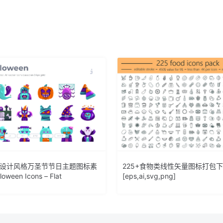
平设计风格万圣节节日主题图标素
225+食物类线性矢量图标打包
loween Icons – Flat
[eps,ai,svg,png]