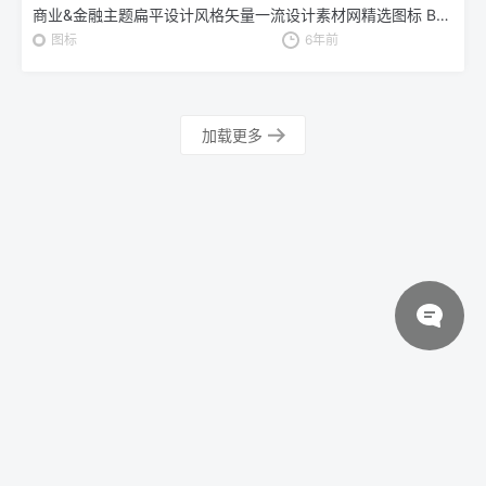
商业&金融主题扁平设计风格矢量一流设计素材网精选图标 Business and finance – flat design style icons set
图标
6年前
加载更多
© 2026 设计素材分享|一流设计网
粤ICP备20013284号
关于我们
联系我们
伙伴介绍
网站协议
法律声明
网站地图