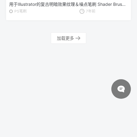
用于Illustrator的复古明暗效果纹理＆噪点笔刷 Shader Brushes for Illustrator
PS笔刷
7年前
加载更多
© 2026 设计素材分享|一流设计网
粤ICP备20013284号
关于我们
联系我们
伙伴介绍
网站协议
法律声明
网站地图