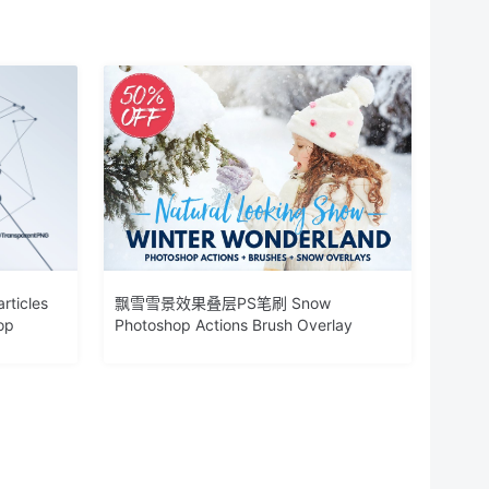
icles
飘雪雪景效果叠层PS笔刷 Snow
op
Photoshop Actions Brush Overlay