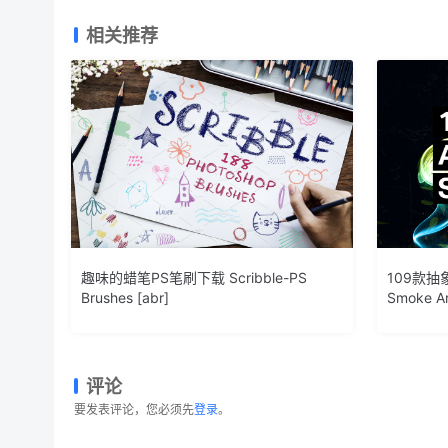
相关推荐
趣味的蜡笔PS笔刷下载 Scribble-PS
109款抽象
Brushes [abr]
Smoke Ar
评论
要发表评论，您必须先
登录
。