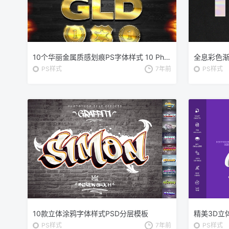
10个华丽金属质感划痕PS字体样式 10 Photoshop Styles “METAL MIX”
PS样式
7年前
PS样式
10款立体涂鸦字体样式PSD分层模板
精美3D立
PS样式
7年前
PS样式