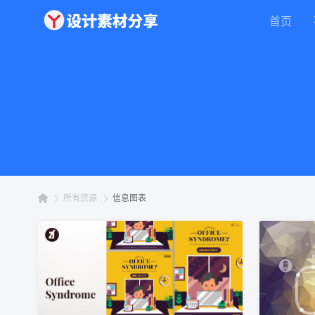
首页
所有资源
信息图表