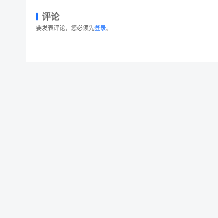
评论
要发表评论，您必须先
登录
。
行业市场分析报告幻灯片设计信息图表素材 Set of inf
© 2026 设计素材分享|一流设计网
粤ICP备20013284号