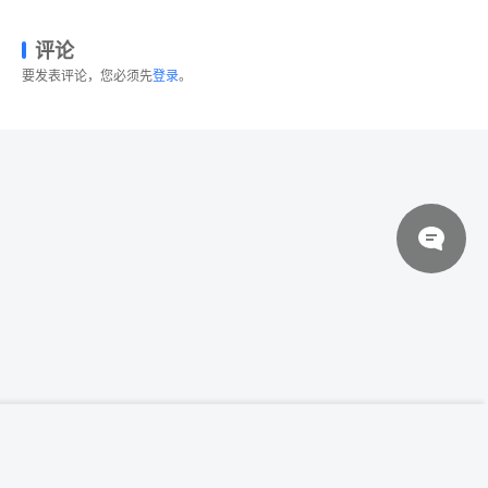
评论
要发表评论，您必须先
登录
。
© 2026 设计素材分享|一流设计网
粤ICP备20013284号
36个社交媒体线性图标 Free Social Media
立即下载
Linear Icons
关于我们
联系我们
伙伴介绍
网站协议
法律声明
网站地图