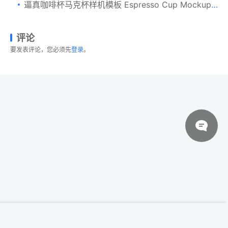
逼真咖啡杯马克杯样机模板 Espresso Cup Mockup – Cone Shape
评论
要发表评论，您必须先
登录
。
© 2026 设计素材分享|一流设计网
粤ICP备20013284号
开瓶器品牌Logo展示样机 Wine knife and
登录下载
wine cork mock-up