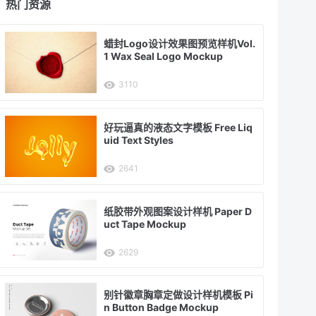
热门资源
蜡封Logo设计效果图预览样机Vol.
1 Wax Seal Logo Mockup
3110
好玩逼真的液态文字模板 Free Liq
uid Text Styles
2641
纸胶带外观图案设计样机 Paper D
uct Tape Mockup
2629
别针徽章胸章定做设计样机模板 Pi
n Button Badge Mockup