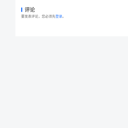
评论
要发表评论，您必须先
登录
。
长滑板手绘图案设计样机模板 Skateboard Lon
© 2026 设计素材分享|一流设计网
粤ICP备20013284号