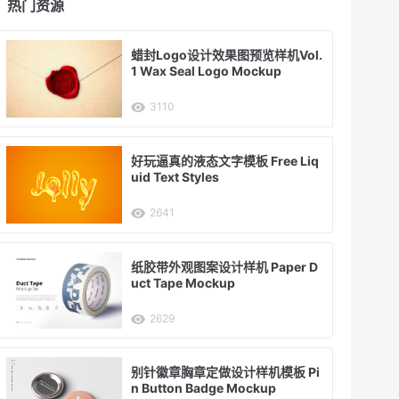
热门资源
蜡封Logo设计效果图预览样机Vol.
1 Wax Seal Logo Mockup
3110
好玩逼真的液态文字模板 Free Liq
uid Text Styles
2641
纸胶带外观图案设计样机 Paper D
uct Tape Mockup
2629
别针徽章胸章定做设计样机模板 Pi
n Button Badge Mockup