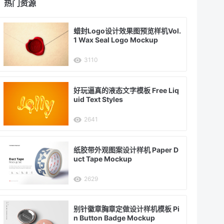
热门资源
蜡封Logo设计效果图预览样机Vol.
1 Wax Seal Logo Mockup
3110
好玩逼真的液态文字模板 Free Liq
uid Text Styles
2641
纸胶带外观图案设计样机 Paper D
uct Tape Mockup
2629
别针徽章胸章定做设计样机模板 Pi
n Button Badge Mockup