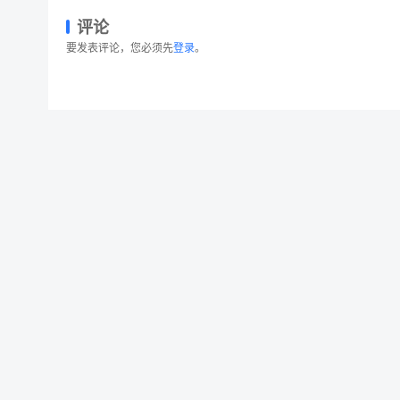
评论
要发表评论，您必须先
登录
。
3款高端信封设计样机模板 3 Envelope Moc
© 2026 设计素材分享|一流设计网
粤ICP备20013284号