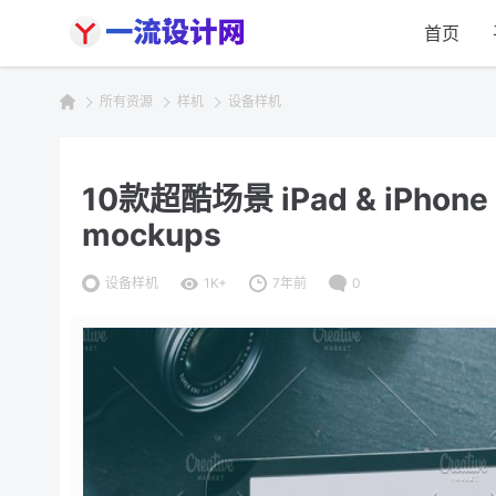
首页
所有资源
样机
设备样机
10款超酷场景 iPad & iPhone 样
mockups
设备样机
1K+
7年前
0