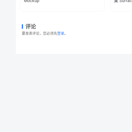
Mockup
集 Surfac
评论
要发表评论，您必须先
登录
。
10款超酷场景 iPad & iPhone 样机 10 Cool i
© 2026 设计素材分享|一流设计网
粤ICP备20013284号