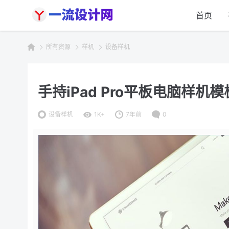
首页
所有资源
样机
设备样机
手持iPad Pro平板电脑样机模板 i
设备样机
1K+
7年前
0